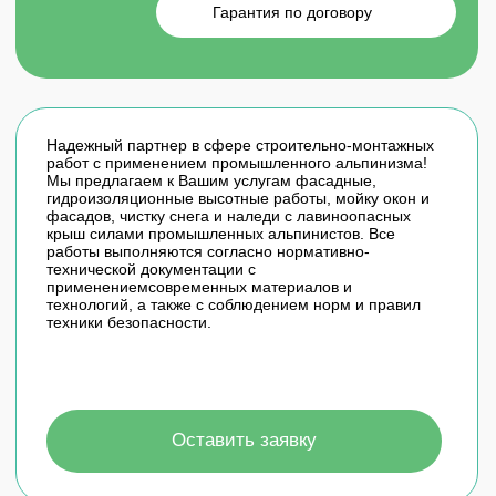
ГДЕ ПРИМЕНЯЕТСЯ
ПРОМЫШЛЕННЫЙ
АЛЬПИНИЗМ
В основном применяется при утеплении фасадов,
ремонте межпанельных швов, монтажа баннеров и
рекламы, а также других монтажных работы
повышенной сложности. Еще промышленный
альпинизм применяется при обрезке и удалении
деревьев, зимой же основная работа для
альпинистов — чистка крыш от снега. Также
промышленный альпинизм очень часто
используется при монтаже и ремонте водосточных
систем.
ОТЗЫВЫ
НАШИХ КЛИЕНТОВ