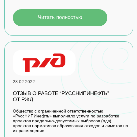
+7
Отправить
КОНТАКТЫ
г. Самара, ул. Солнечная, д.28а,
офис 504
По рабочим дням: с
9:00 до 18:00
8 (846) 205 20 60
secretar@rusnipineft.ru