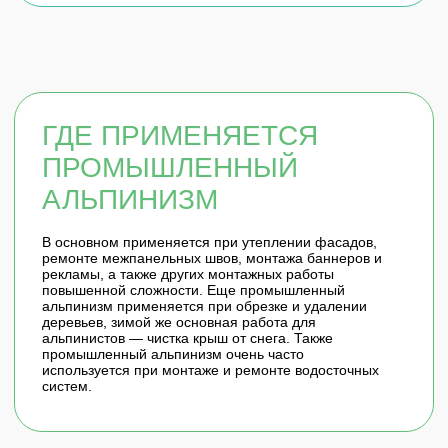
20.09.2023
БЛАГОДАРСТВЕННОЕ
ПИСЬМО ОТ РКС
ООО «Самарские коммунальные системы»
осуществляет эксплуатацию Городских очистных
канализационных сооружений, (далее - ГОКС),
расположенных по адресу: г. Самара, ул. Обувная,
136...
Читать полностью
28.02.2022
ОТЗЫВ О РАБОТЕ “РУССНИПИНЕФТЬ”
ОТ РЖД
Общество с ограниченной ответственностью
«РуссНИПИнефть» выполняло услуги по разработке
проектов предельно-допустимых выбросов (пдв),
проектов нормативов образования отходов и лимитов на
их размещение...