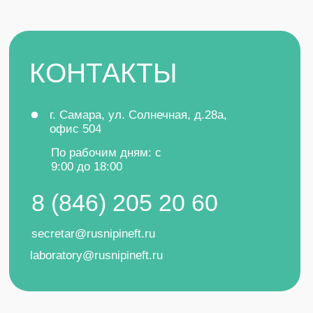
МАТЕРИАЛЫ
УСЛУГИ
Отходы
Проект СЗЗ
Воздух
Проект ПДВ
Вода
Проект ПНООЛР
СЗЗ
Проект НДС
Лицензирование
Разработка КЭР
Все услуги
Оставить заявку
ИНН 6319201288
ООО «РуссНИПИнефть»
ОГРН 1156313080000
Политика конфиденциальности
Согласие на обработку персональных данных