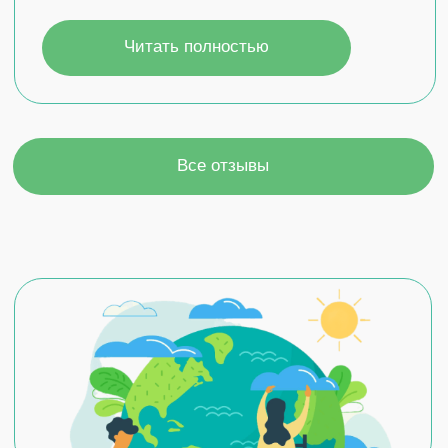
laboratory@rusnipineft.ru