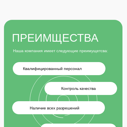
Наличие всех разрешений
Гарантия по договору
Надежный партнер в сфере строительно-монтажных
работ с применением промышленного альпинизма!
Мы предлагаем к Вашим услугам фасадные,
гидроизоляционные высотные работы, мойку окон и
фасадов, чистку снега и наледи с лавиноопасных
крыш силами промышленных альпинистов. Все
работы выполняются согласно нормативно-
технической документации с
применениемсовременных материалов и
технологий, а также с соблюдением норм и правил
техники безопасности.
Оставить заявку