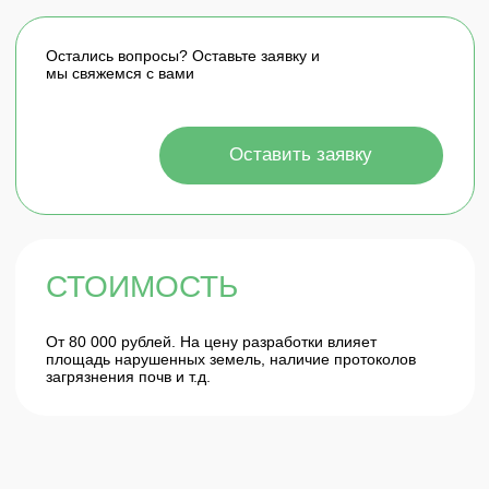
ОПЫТ СПЕЦИАЛИСТОВ БОЛЕЕ
02
15 ЛЕТ
В штате работают специалисты с опытом 15+ лет
КОМПЛЕКСНЫЙ
03
ПОДХОД
Ведем всю документацию заказчика: проекты,
отчеты, ответы на предостережения, жалобы,
письма, представление интересов заказчика в
надзорных органах
РАБОТАЕМ ПО
04
ВСЕЙ РОССИИ
Большой опыт согласования документации в
различных регионах