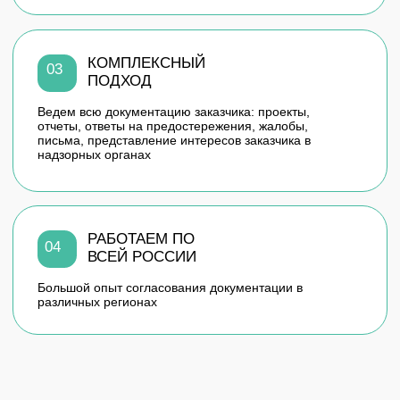
28.02.2022
ОТЗЫВ О РАБОТЕ “РУССНИПИНЕФТЬ”
ОТ РЖД
Общество с ограниченной ответственностью
«РуссНИПИнефть» выполняло услуги по разработке
проектов предельно-допустимых выбросов (пдв),
проектов нормативов образования отходов и лимитов на
их размещение...
Читать полностью
Все отзывы
КОНТАКТЫ
г. Самара, ул. Солнечная, д.28а,