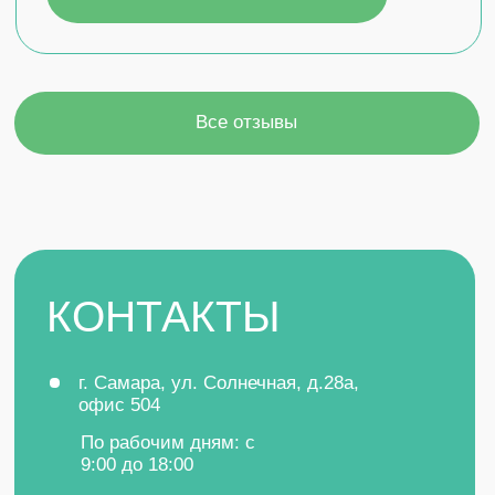
Отправить
МАТЕРИАЛЫ
УСЛУГИ
Отходы
Проект СЗЗ
Воздух
Проект ПДВ
Вода
Проект ПНООЛР
СЗЗ
Проект НДС
Лицензирование
Разработка КЭР
Все услуги
Оставить заявку
ИНН 6319201288
ООО «РуссНИПИнефть»
ОГРН 1156313080000