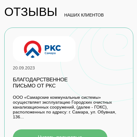
офис 504
По рабочим дням: с
9:00 до 18:00
8 (846) 205 20 60
secretar@rusnipineft.ru
laboratory@rusnipineft.ru