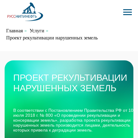
Главная
»
Услуги
»
Проект рекультивации нарушенных земель
ПРОЕКТ РЕКУЛЬТИВАЦИИ
НАРУШЕННЫХ ЗЕМЕЛЬ
В соответствии с Постановлением Правительства РФ от 10
июля 2018 г. № 800 «О проведении рекультивации и
консервации земель», разработка проекта рекультивации
нарушенных земель производится лицами, деятельность
которых привела к деградации земель.