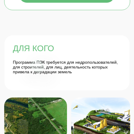
ГАРАНТИИ
Защита от штрафов до 100 000 рублей
Предупреждение и устранение нарушений
природоохранного законодательства, которые могут
быть выявлены в ходе проверок со стороны
надзорных органов.
СРОКИ
Срок разработки проекта рекультивации – от 1
месяца, в зависимости от объема исходных
данных
Остались вопросы? Оставьте заявку и
мы свяжемся с вами