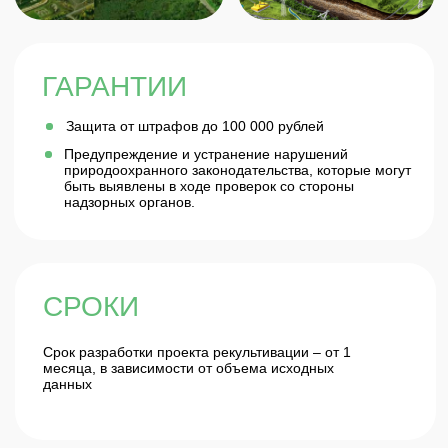
Оставить заявку
СТОИМОСТЬ
От 80 000 рублей. На цену разработки влияет
площадь нарушенных земель, наличие протоколов
загрязнения почв и т.д.
ПРЕИМУЩЕСТВА
РАБОТЫ С НАМИ
100% ВЫПОЛНЯЕМ
01
САМОСТОЯТЕЛЬНО
Наличие в штате проектировщиков, архитекторов,
технологов, лаборантов, кадастровых инженеров
позволяет нам комплексно, быстро и качественно
выполнять широкий спектр работ