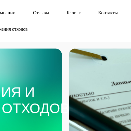
омпании
Отзывы
Блог
Контакты
жения отходов
Я И
ТХОДОВ
Ост
сто
 по их вывозу и