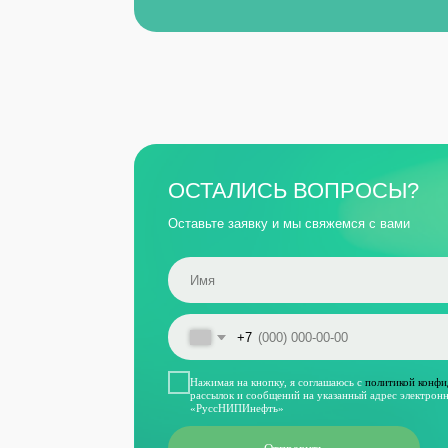
+7
Нажимая на кнопку, я соглашаюсь с
политикой конфиденциальн
рассылок и сообщений на указанный адрес электронной почты
«РуссНИПИнефть»
Отправить
УС
Про
Про
Пр
Оставить заявку
ИНН 6319201288
ОГРН 1156313080000