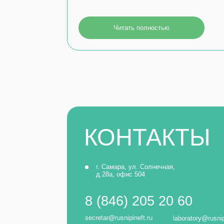
КОНТАКТЫ
г. Самара, ул. Солнечная,
По 
д.28а, офис 504
9:00
8 (846) 205 20 60
secretar@rusnipineft.ru
laboratory@rusnipineft.ru
ОСТАЛИСЬ ВОПРОСЫ?
Оставьте заявку и мы свяжемся с вами