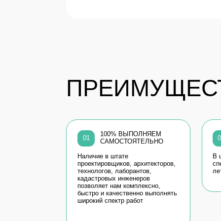
ПРЕИМУЩЕСТВ
100% ВЫПОЛНЯЕМ
ОП
01
02
САМОСТОЯТЕЛЬНО
БОЛ
Наличие в штате
В штате ра
проектировщиков, архитекторов,
специалист
технологов, лаборантов,
лет
кадастровых инженеров
позволяет нам комплексно,
быстро и качественно выполнять
широкий спектр работ
ОТЗЫВЫ
НАШИХ КЛИЕНТОВ