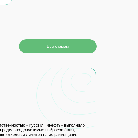
РуссНИПИнефть» выполняло
тимых выбросов (пдв),
итов на их размещение...