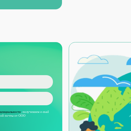
ости
,
получением e-mail
 от ООО
ЛУГИ
МАТЕРИАЛЫ
ект СЗЗ
Проект НДС
Отходы
С
ект ПДВ
Разработка КЭР
Воздух
Л
оект ПНООЛР
Все услуги
Вода
Согла