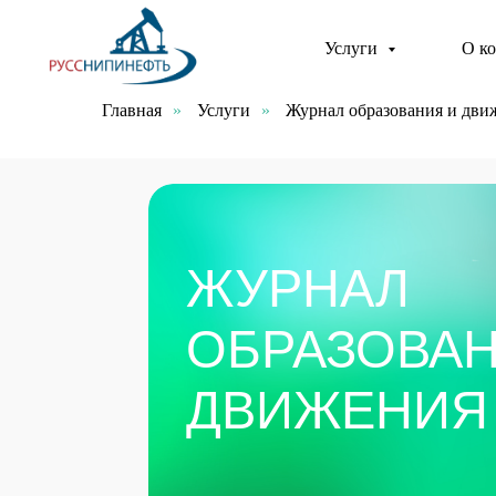
Услуги
О к
Главная
»
Услуги
»
Журнал образования и дви
ЖУРНАЛ
ОБРАЗОВАНИ
ДВИЖЕНИЯ О
Учет количества образуемых отходов и план действий
утилизации