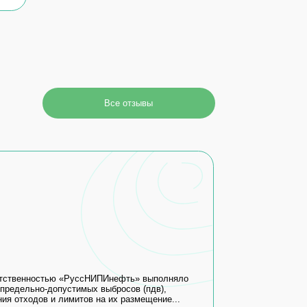
РуссНИПИнефть» выполняло
тимых выбросов (пдв),
итов на их размещение...