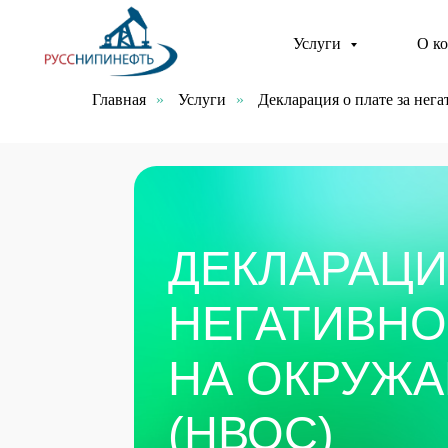
Услуги
О к
Главная
»
Услуги
»
Декларация о плате за не
ДЕКЛАРАЦИЯ 
НЕГАТИВНОЕ
НА ОКРУЖАЮ
(НВОС)
Точный расчет платы за НВОС по актуальному коэфф