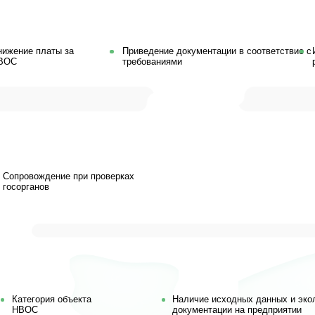
Ост
Ост
свя
ждение при проверках
нов
ория объекта
Наличие исходных данных и экологической
С
документации на предприятии