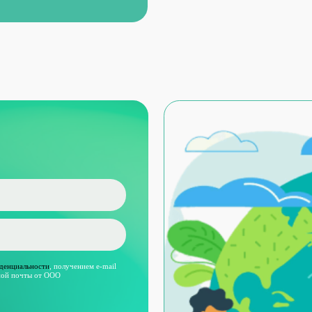
ости
,
получением e-mail
 от ООО
ЛУГИ
МАТЕРИАЛЫ
ект СЗЗ
Проект НДС
Отходы
С
ект ПДВ
Разработка КЭР
Воздух
Л
оект ПНООЛР
Все услуги
Вода
Согла