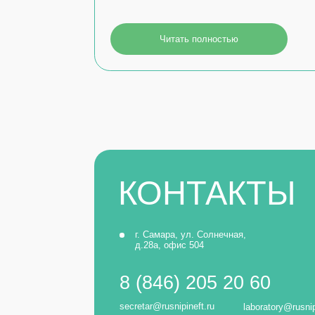
КОНТАКТЫ
г. Самара, ул. Солнечная,
По 
д.28а, офис 504
9:00
8 (846) 205 20 60
secretar@rusnipineft.ru
laboratory@rusnipineft.ru
ОСТАЛИСЬ ВОПРОСЫ?
Оставьте заявку и мы свяжемся с вами