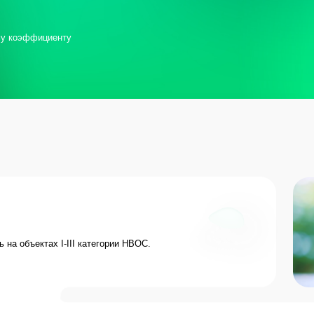
тах I-III категории НВОС.
платы за
Приведение документации в соответствие с
Информирование 
требованиями
работе касаемо э